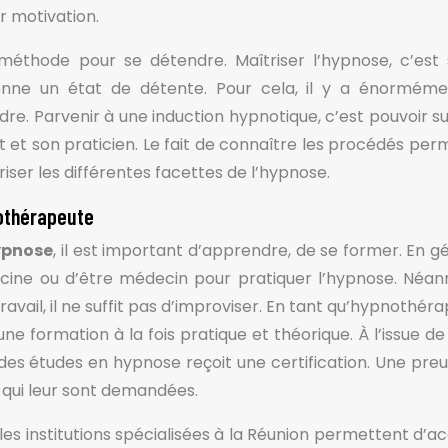
ur motivation.
éthode pour se détendre. Maîtriser l’hypnose, c’est 
onne un état de détente. Pour cela, il y a énormém
ndre. Parvenir à une induction hypnotique, c’est pouvoir su
t et son praticien. Le fait de connaître les procédés per
ser les différentes facettes de l’hypnose.
nothérapeute
ypnose
, il est important d’apprendre, de se former. En gé
cine ou d’être médecin pour pratiquer l’hypnose. Néan
avail, il ne suffit pas d’improviser. En tant qu’hypnothér
 une formation à la fois pratique et théorique. À l’issue d
i des études en hypnose reçoit une certification. Une preu
s qui leur sont demandées.
es institutions spécialisées à la Réunion permettent d’a