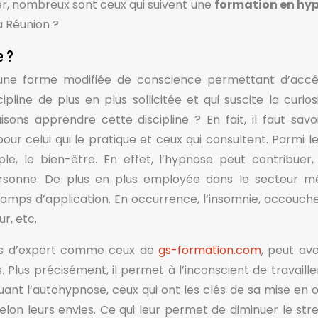
er, nombreux sont ceux qui suivent une
formation en hy
a Réunion ?
e ?
 une forme modifiée de conscience permettant d’acc
ipline de plus en plus sollicitée et qui suscite la curios
isons apprendre cette discipline ? En fait, il faut savo
ur celui qui le pratique et ceux qui consultent. Parmi le
e, le bien-être. En effet, l’hypnose peut contribuer,
rsonne. De plus en plus employée dans le secteur mé
mps d’application. En occurrence, l’insomnie, accouc
ur, etc.
rès d’expert comme ceux de
gs-formation.com
, peut avo
lus précisément, il permet à l’inconscient de travaille
quant l’autohypnose, ceux qui ont les clés de sa mise en 
elon leurs envies. Ce qui leur permet de diminuer le stre