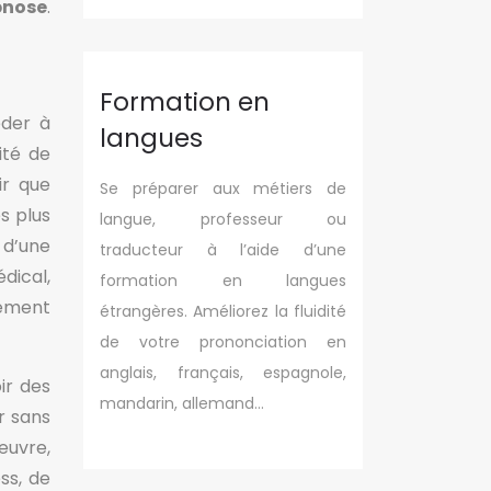
pnose
.
Formation en
éder à
langues
ité de
ir que
Se préparer aux métiers de
s plus
langue, professeur ou
 d’une
traducteur à l’aide d’une
dical,
formation en langues
hement
étrangères. Améliorez la fluidité
de votre prononciation en
anglais, français, espagnole,
ir des
mandarin, allemand…
r sans
œuvre,
ss, de