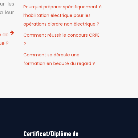
ur les
Pourquoi préparer spécifiquement à
a leur
l’habilitation électrique pour les
opérations d’ordre non électrique ?
e de
Comment réussir le concours CRPE
ue ?
?
Comment se déroule une
formation en beauté du regard ?
Certificat/Diplôme de